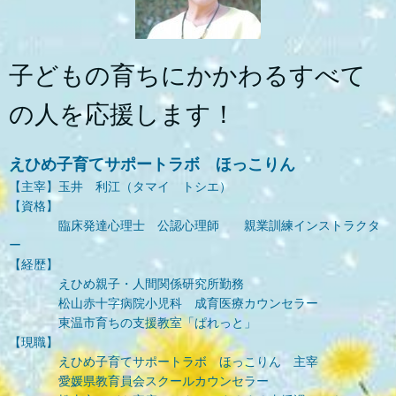
子どもの育ちにかかわるすべて
の人を応援します！
えひめ子育てサポートラボ ほっこりん
【主宰】玉井 利江（タマイ トシエ）
【資格】
臨床発達心理士 公認心理師 親業訓練インストラクタ
ー
【経歴】
えひめ親子・人間関係研究所勤務
松山赤十字病院小児科 成育医療カウンセラー
東温市育ちの支援教室「ぱれっと」
【現職】
えひめ子育てサポートラボ ほっこりん 主宰
愛媛県教育員会スクールカウンセラー