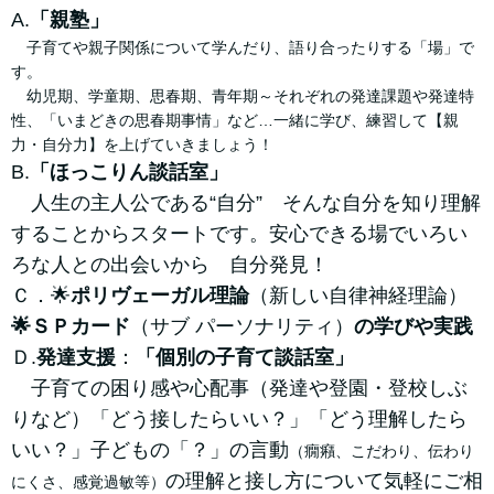
A.
「親塾」
子育てや親子関係について学んだり、語り合ったりする「場」で
す。
幼児期、学童期、思春期、青年期～それぞれの発達課題や発達特
性、「いまどきの思春期事情」など…一緒に学び、練習して【親
力・自分力】を上げていきましょう！
B.
「ほっこりん談話室」
人生の主人公である“自分” そんな自分を知り理解
することからスタートです。安心できる場でいろい
ろな人との出会いから 自分発見！
Ｃ．🌟
ポリヴェーガル理論
（新しい自律神経理論）
🌟ＳＰカード
（サブ パーソナリティ）
の学びや実践
Ｄ.
発達支援
：
「個別の子育て談話室」
子育ての困り感や心配事（発達や登園・登校しぶ
りなど）
「どう接したらいい？」「どう理解したら
いい？」子どもの「？」の言動
（癇癪、こだわり、伝わり
の
理解と接し方について気軽にご相
にくさ、感覚過敏等）